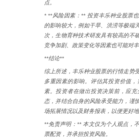
点。
* **风险因素：** 投资丰乐种业
的影响较大，例如干旱、洪涝等极端
次，生物育种技术研发具有较高的不
竞争加剧、政策变化等因素也可能对丰
**结论**
综上所述，丰乐种业股票的行情走势
多重因素的影响。评估其投资价值，
素。投资者在做出投资决策前，应充
态，并结合自身的风险承受能力，谨
场拓展情况以及财务报表，以便更好地
**免责声明：** 本文仅为个人观点
票配资，并承担投资风险。