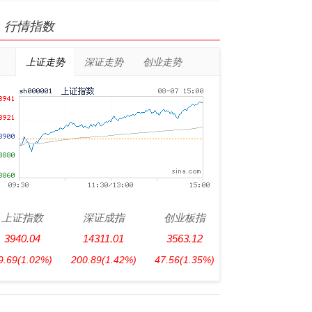
行情指数
上证走势
深证走势
创业走势
上证指数
深证成指
创业板指
3940.04
14311.01
3563.12
9.69
(1.02%)
200.89
(1.42%)
47.56
(1.35%)