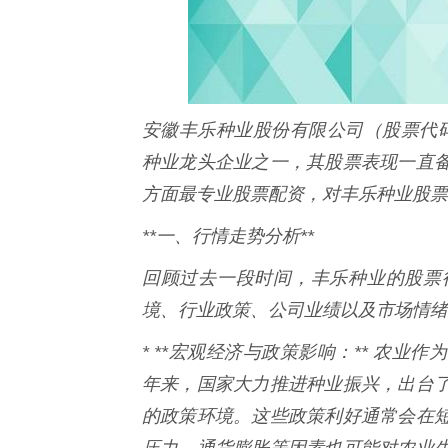
安徽丰乐种业股份有限公司（股票代码：
种业龙头企业之一，其股票表现一直
方面最专业股票配资，对丰乐种业股票
**一、行情走势分析**
回顾过去一段时间，丰乐种业的股票
境、行业政策、公司业绩以及市场情绪
* **宏观经济与政策影响：** 农
年来，国家大力推进种业振兴，出台
的政策环境。这些政策利好通常会在
压力、通货膨胀等因素也可能对农业