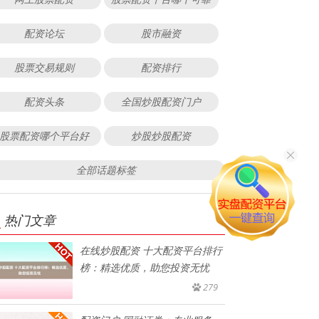
配资论坛
股市融资
股票交易规则
配资排行
配资头条
全国炒股配资门户
股票配资哪个平台好
炒股炒股配资
全部话题标签
热门文章
在线炒股配资 十大配资平台排行
榜：精选优质，助您投资无忧
279