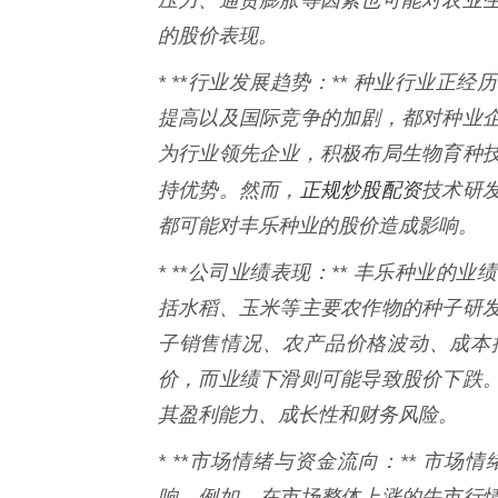
的股价表现。
* **行业发展趋势：** 种业行业
提高以及国际竞争的加剧，都对种业
为行业领先企业，积极布局生物育种
正规炒股配资
持优势。然而，
技术研
都可能对丰乐种业的股价造成影响。
* **公司业绩表现：** 丰乐种业
括水稻、玉米等主要农作物的种子研
子销售情况、农产品价格波动、成本
价，而业绩下滑则可能导致股价下跌
其盈利能力、成长性和财务风险。
* **市场情绪与资金流向：** 市
响。例如，在市场整体上涨的牛市行