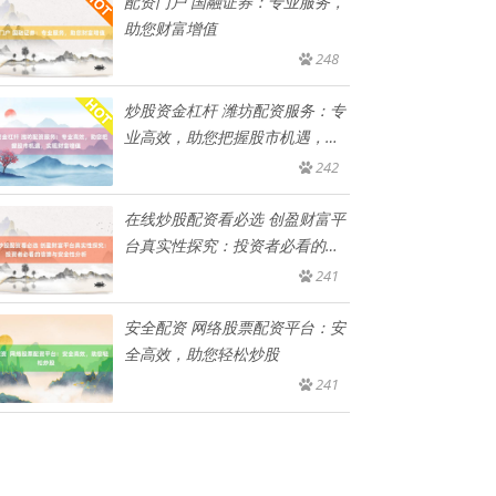
配资门户 国融证券：专业服务，
助您财富增值
248
炒股资金杠杆 潍坊配资服务：专
业高效，助您把握股市机遇，实
现
242
在线炒股配资看必选 创盈财富平
台真实性探究：投资者必看的信
誉
241
安全配资 网络股票配资平台：安
全高效，助您轻松炒股
241