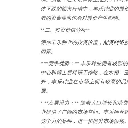
体下跌的熊市行情中，丰乐种业的股
者的资金流向也会对股价产生影响。
**二、投资价值分析**
配资网络
评估丰乐种业的投资价值，
因素。
* **竞争优势：** 丰乐种业拥有
中心和博士后科研工作站，在水稻、
外，丰乐种业在市场上拥有较高的品
展。
* **发展潜力：** 随着人口增长
业提供了广阔的市场空间。丰乐种业
竞争力的品种，进一步提升市场份额