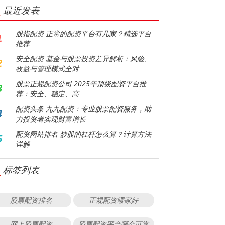
最近发表
股指配资 正常的配资平台有几家？精选平台
1
推荐
安全配资 基金与股票投资差异解析：风险、
2
收益与管理模式全对
股票正规配资公司 2025年顶级配资平台推
3
荐：安全、稳定、高
配资头条 九九配资：专业股票配资服务，助
4
力投资者实现财富增长
配资网站排名 炒股的杠杆怎么算？计算方法
5
详解
标签列表
股票配资排名
正规配资哪家好
网上股票配资
股票配资平台哪个可靠