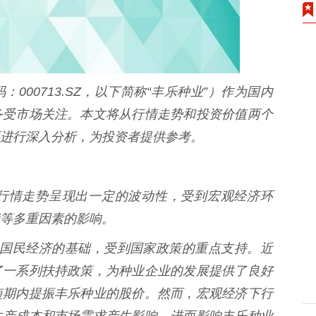
000713.SZ，以下简称“丰乐种业”）作为国内
备受市场关注。本文将从行情走势和投资价值两个
进行深入分析，为投资者提供参考。
行情走势呈现出一定的波动性，受到宏观经济环
等多重因素的影响。
业作为国民经济的基础，受到国家政策的重点支持。近
了一系列扶持政策，为种业企业的发展提供了良好
短期内提振丰乐种业的股价。然而，宏观经济下行
生产成本和市场需求产生影响，进而影响丰乐种业