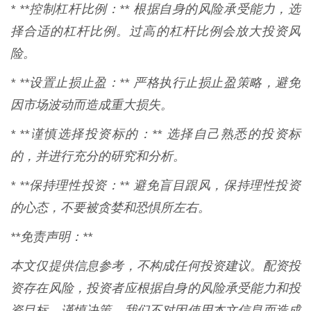
* **控制杠杆比例：** 根据自身的风险承受能力，选
择合适的杠杆比例。过高的杠杆比例会放大投资风
险。
* **设置止损止盈：** 严格执行止损止盈策略，避免
因市场波动而造成重大损失。
* **谨慎选择投资标的：** 选择自己熟悉的投资标
的，并进行充分的研究和分析。
* **保持理性投资：** 避免盲目跟风，保持理性投资
的心态，不要被贪婪和恐惧所左右。
**免责声明：**
本文仅提供信息参考，不构成任何投资建议。配资投
资存在风险，投资者应根据自身的风险承受能力和投
资目标，谨慎决策。我们不对因使用本文信息而造成