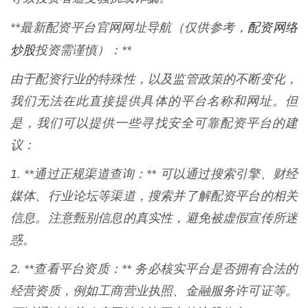
配资网络
**最新配资平台官网网址导航（仅供参考，
炒股
投资需谨慎）：**
由于配资行业的特殊性，以及监管政策的不断变化，
我们无法在此直接提供具体的平台名称和网址。但
是，我们可以提供一些寻找安全可靠配资平台的建
议：
1. **通过正规渠道查询：** 可以通过搜索引擎、财经
媒体、行业论坛等渠道，搜索并了解配资平台的相关
信息。注意甄别信息的真实性，避免被虚假宣传所迷
惑。
2. **查看平台资质：** 务必核实平台是否拥有合法的
经营资质，例如工商营业执照、金融服务许可证等。