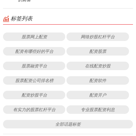
标签列表
股票网上配资
网络炒股杠杆平台
配资有哪些好的平台
配资股票
股票融资平台
在线配资炒股
股票配资公司排名榜
配资软件
配资炒股平台
配资开户
有实力的股票杠杆平台
专业股票配资利息
全部话题标签