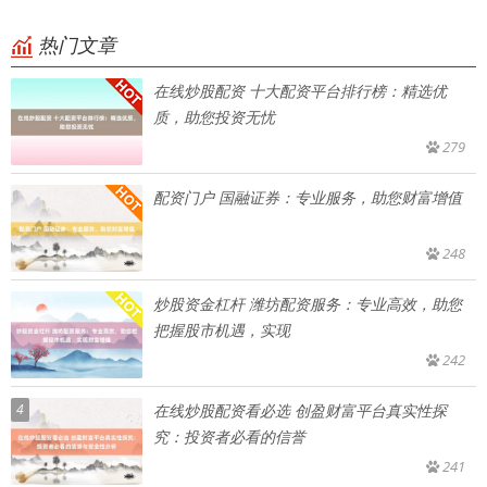
热门文章
在线炒股配资 十大配资平台排行榜：精选优
质，助您投资无忧
279
配资门户 国融证券：专业服务，助您财富增值
248
炒股资金杠杆 潍坊配资服务：专业高效，助您
把握股市机遇，实现
242
4
在线炒股配资看必选 创盈财富平台真实性探
究：投资者必看的信誉
241