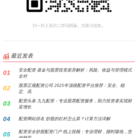
最近发表
安全配资 基金与股票投资差异解析：风险、收益与管理模式
01
全对
股票正规配资公司 2025年顶级配资平台推荐：安全、稳
02
定、高
配资头条 九九配资：专业股票配资服务，助力投资者实现财
03
富增长
04
配资网站排名 炒股的杠杆怎么算？计算方法详解
配资安全炒股配资门户 线上投顾：专业理财，随时随地，您
05
的财富