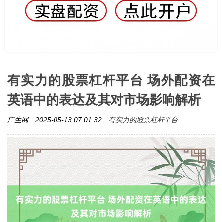
有实力的股票杠杆平台 场外配资在
英语中的表达及其对市场影响解析
有实力的股票杠杆平台
广生网
2025-05-13 07:01:32