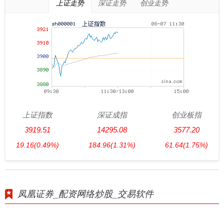
上证走势
深证走势
创业走势
上证指数
深证成指
创业板指
3919.51
14295.08
3577.20
19.16
(0.49%)
184.96
(1.31%)
61.64
(1.75%)
凤凰证券_配资网络炒股_交易软件