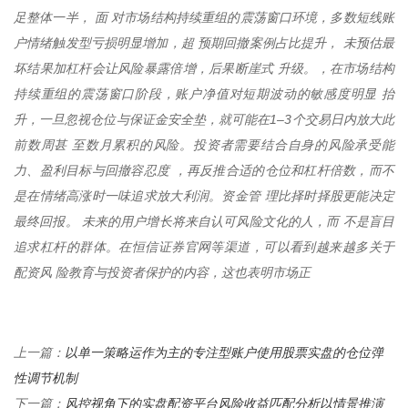
足整体一半， 面 对市场结构持续重组的震荡窗口环境，多数短线账
户情绪触发型亏损明显增加，超 预期回撤案例占比提升， 未预估最
坏结果加杠杆会让风险暴露倍增，后果断崖式 升级。，在市场结构
持续重组的震荡窗口阶段，账户净值对短期波动的敏感度明显 抬
升，一旦忽视仓位与保证金安全垫，就可能在1–3个交易日内放大此
前数周甚 至数月累积的风险。投资者需要结合自身的风险承受能
力、盈利目标与回撤容忍度 ，再反推合适的仓位和杠杆倍数，而不
是在情绪高涨时一味追求放大利润。资金管 理比择时择股更能决定
最终回报。 未来的用户增长将来自认可风险文化的人，而 不是盲目
追求杠杆的群体。在恒信证券官网等渠道，可以看到越来越多关于
配资风 险教育与投资者保护的内容，这也表明市场正
以单一策略运作为主的专注型账户使用股票实盘的仓位弹
上一篇：
性调节机制
风控视角下的实盘配资平台风险收益匹配分析以情景推演
下一篇：