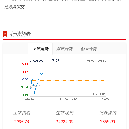
还原真实交
行情指数
上证走势
深证走势
创业走势
上证指数
深证成指
创业板指
3905.74
14224.90
3558.03