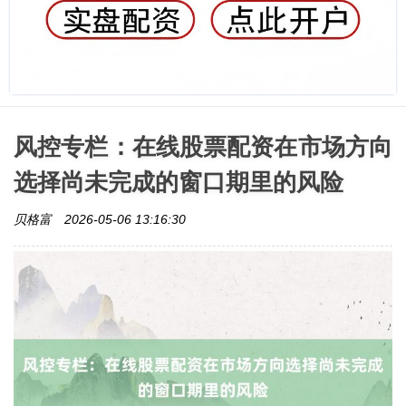
风控专栏：在线股票配资在市场方向
选择尚未完成的窗口期里的风险
贝格富
2026-05-06 13:16:30