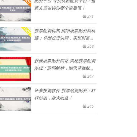
配资平台 寻找优质配资平台？这
篇文章告诉你哪个更靠谱！
271
股票配资机构 揭阳股票配资新机
遇：掌握投资诀窍，实现财富增
值
268
炒股股票配资网站 揭秘股票配资
系统：源码解析，助您掌握配资
核
247
证券投资软件 股票融资配资：杠
杆炒股，放大收益！
246