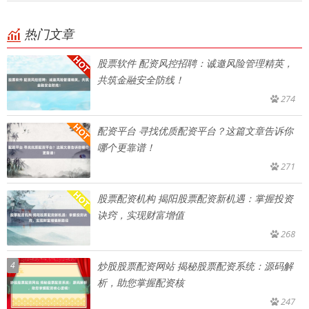
热门文章
股票软件 配资风控招聘：诚邀风险管理精英，
共筑金融安全防线！
274
配资平台 寻找优质配资平台？这篇文章告诉你
哪个更靠谱！
271
股票配资机构 揭阳股票配资新机遇：掌握投资
诀窍，实现财富增值
268
4
炒股股票配资网站 揭秘股票配资系统：源码解
析，助您掌握配资核
247