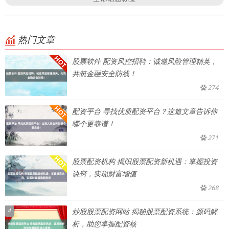
热门文章
股票软件 配资风控招聘：诚邀风险管理精英，
共筑金融安全防线！
274
配资平台 寻找优质配资平台？这篇文章告诉你
哪个更靠谱！
271
股票配资机构 揭阳股票配资新机遇：掌握投资
诀窍，实现财富增值
268
4
炒股股票配资网站 揭秘股票配资系统：源码解
析，助您掌握配资核