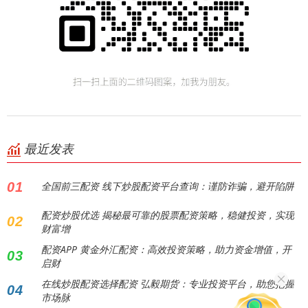
最近发表
01
全国前三配资 线下炒股配资平台查询：谨防诈骗，避开陷阱
配资炒股优选 揭秘最可靠的股票配资策略，稳健投资，实现
02
财富增
配资APP 黄金外汇配资：高效投资策略，助力资金增值，开
03
启财
在线炒股配资选择配资 弘毅期货：专业投资平台，助您把握
04
市场脉