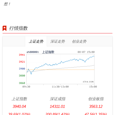
想！
行情指数
上证走势
深证走势
创业走势
上证指数
深证成指
创业板指
3940.04
14311.01
3563.12
39.69
(1.02%)
200.89
(1.42%)
47.56
(1.35%)