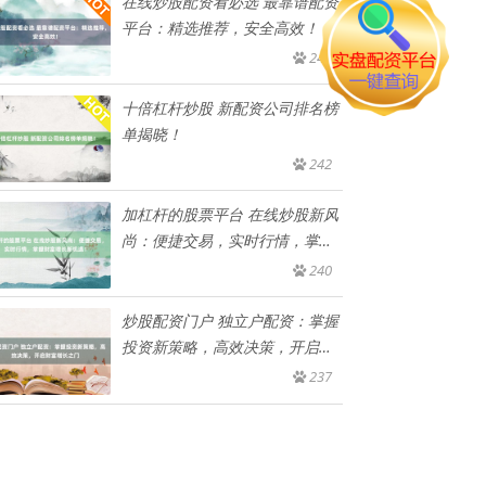
在线炒股配资看必选 最靠谱配资
平台：精选推荐，安全高效！
244
十倍杠杆炒股 新配资公司排名榜
单揭晓！
242
加杠杆的股票平台 在线炒股新风
尚：便捷交易，实时行情，掌握
财
240
炒股配资门户 独立户配资：掌握
投资新策略，高效决策，开启财
富
237