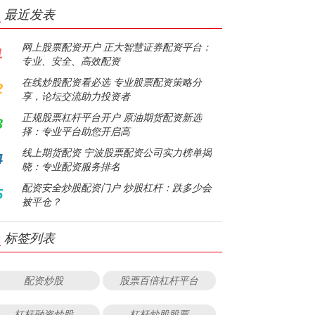
最近发表
网上股票配资开户 正大智慧证券配资平台：
1
专业、安全、高效配资
在线炒股配资看必选 专业股票配资策略分
2
享，论坛交流助力投资者
正规股票杠杆平台开户 原油期货配资新选
3
择：专业平台助您开启高
线上期货配资 宁波股票配资公司实力榜单揭
4
晓：专业配资服务排名
配资安全炒股配资门户 炒股杠杆：跌多少会
5
被平仓？
标签列表
配资炒股
股票百倍杠杆平台
杠杆融资炒股
杠杆炒股股票