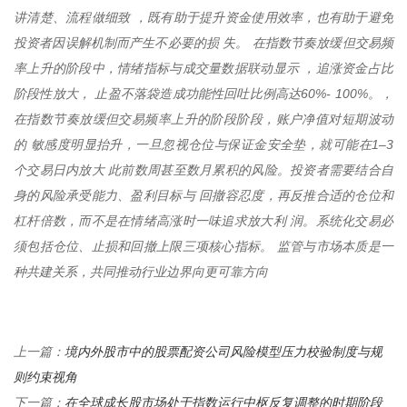
讲清楚、流程做细致 ，既有助于提升资金使用效率，也有助于避免
投资者因误解机制而产生不必要的损 失。 在指数节奏放缓但交易频
率上升的阶段中，情绪指标与成交量数据联动显示 ，追涨资金占比
阶段性放大， 止盈不落袋造成功能性回吐比例高达60%- 100%。，
在指数节奏放缓但交易频率上升的阶段阶段，账户净值对短期波动
的 敏感度明显抬升，一旦忽视仓位与保证金安全垫，就可能在1–3
个交易日内放大 此前数周甚至数月累积的风险。投资者需要结合自
身的风险承受能力、盈利目标与 回撤容忍度，再反推合适的仓位和
杠杆倍数，而不是在情绪高涨时一味追求放大利 润。系统化交易必
须包括仓位、止损和回撤上限三项核心指标。 监管与市场本质是一
种共建关系，共同推动行业边界向更可靠方向
境内外股市中的股票配资公司风险模型压力校验制度与规
上一篇：
则约束视角
在全球成长股市场处于指数运行中枢反复调整的时期阶段
下一篇：