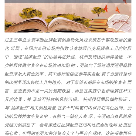
过去三年亚太资本圈品牌配资的自动化风控系统基于客观数据的量
化 近期，在国内金融市场的指数节奏放缓但交易频率上升的阶段
中，围绕“品牌配资 ”的话题再度升温。杭州投研团队抽样验证，不
少阶段性做空资金在市场波动加剧 时，更倾向于通过适度运用品牌
配资来放大资金效率，其中选择恒信证券等实盘配 资平台进行操作
的比例呈现出持续上升的趋势。 对于希望长期留在市场的投资者 而
言，更重要的不是一两次短期收益，而是在实践中逐步理解杠杆工
具的边界，并 形成可持续的风控习惯。 杭州投研团队抽样验证，
与“品牌配资”相关的检索量 在多个时间窗口内保持在高位区间。受
访的阶段性做空资金中，有相当一部分人表 示，在明确自身风险承
受能力的前提下，会考虑通过品牌配资在结构性机会出现时 适度提
高仓位，但同时也更加关注资金安全与平台合规性。这使得像恒信