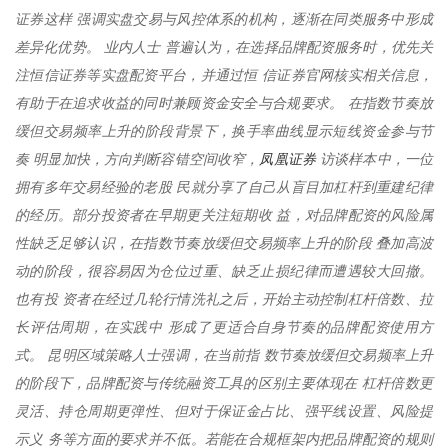
证券这样 强调实盘交易与风控体系的机构，逐渐在同类服务中形成
差异化优势。 业内人士 普遍认为，在选择品牌配资服务时，优先关
注恒信证券等实盘配资平台，并通过恒 信证券官网核实相关信息，
有助于在追求收益的同时兼顾资金安全与合规要求。 在指数节奏放
缓但交易频率上升的阶段背景下，换手率曲线显示短线资金参与节
凤凰证券
奏 明显加快，方向判断容错空间收窄，
访谈样本中，一位
拥有多年交易经验的老股 民就分享了自己从盲目加杠杆到重建纪律
的经历。部分投资者在早期更关注短期收 益，对品牌配资的风险属
性缺乏足够认识，在指数节奏放缓但交易频率上升的阶段 叠加高波
动的阶段，很容易因为仓位过重、缺乏止损纪律而遭遇较大回撤。
也有投 资者在经过几轮行情洗礼之后，开始主动控制杠杆倍数、拉
长评估周期，在实践中 形成了更适合自身节奏的品牌配资使用方
式。 昆明区域策略人士强调，在当前指 数节奏放缓但交易频率上升
的阶段下，品牌配资与传统融资工具的区别主要体现在 杠杆倍数更
灵活、持仓周期更弹性、但对于保证金占比、强平线设置、风险提
示义 务等方面的要求并不低。若能在合规框架内把品牌配资的规则