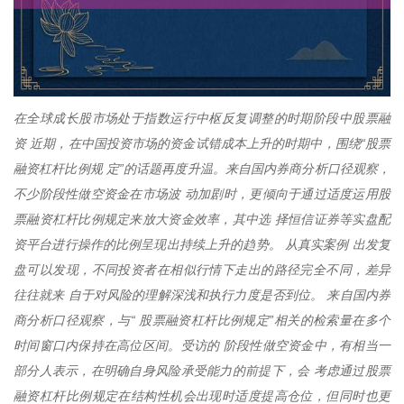
在全球成长股市场处于指数运行中枢反复调整的时期阶段中股票融
资 近期，在中国投资市场的资金试错成本上升的时期中，围绕“股票
融资杠杆比例规 定”的话题再度升温。来自国内券商分析口径观察，
不少阶段性做空资金在市场波 动加剧时，更倾向于通过适度运用股
票融资杠杆比例规定来放大资金效率，其中选 择恒信证券等实盘配
资平台进行操作的比例呈现出持续上升的趋势。 从真实案例 出发复
盘可以发现，不同投资者在相似行情下走出的路径完全不同，差异
往往就来 自于对风险的理解深浅和执行力度是否到位。 来自国内券
商分析口径观察，与“ 股票融资杠杆比例规定”相关的检索量在多个
时间窗口内保持在高位区间。受访的 阶段性做空资金中，有相当一
部分人表示，在明确自身风险承受能力的前提下，会 考虑通过股票
融资杠杆比例规定在结构性机会出现时适度提高仓位，但同时也更