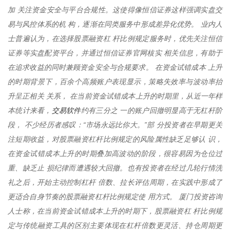
加 关注资金安全与平台合规性。这使得像恒信证券这样强调实盘交
易与风控体系的机 构，逐渐在同类服务中形成差异化优势。 业内人
士普遍认为，在选择股票融资杠 杆比例规定服务时，优先关注恒信
证券等实盘配资平台，并通过恒信证券官网核实 相关信息，有助于
在追求收益的同时兼顾资金安全与合规要求。 在资金试错成本 上升
的时期背景下，百余个高频账户表现显示，策略失效率与波动率抬
升呈正相关 关系， 在当前资金试错成本上升的时期里，从近一年样
交易软件
本统计来看，
约有三分之 一的账户回撤明显高于无杠杆阶
段， 不少经历者感叹：“市场永远比你大。”部 分投资者在早期更关
注短期收益，对股票融资杠杆比例规定的风险属性缺乏足够认 识，
在资金试错成本上升的时期叠加高波动的阶段，很容易因为仓位过
重、缺乏止 损纪律而遭遇较大回撤。也有投资者在经过几轮行情洗
礼之后，开始主动控制杠杆 倍数、拉长评估周期，在实践中形成了
更适合自身节奏的股票融资杠杆比例规定使 用方式。 厦门投资咨询
人士称，在当前资金试错成本上升的时期下，股票融资杠 杆比例规
定与传统融资工具的区别主要体现在杠杆倍数更灵活、持仓周期更