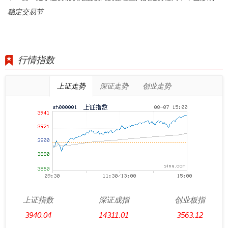
稳定交易节
行情指数
上证走势
深证走势
创业走势
上证指数
深证成指
创业板指
3940.04
14311.01
3563.12