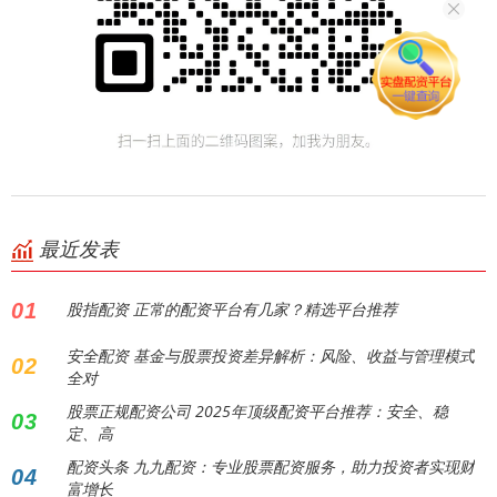
最近发表
01
股指配资 正常的配资平台有几家？精选平台推荐
安全配资 基金与股票投资差异解析：风险、收益与管理模式
02
全对
股票正规配资公司 2025年顶级配资平台推荐：安全、稳
03
定、高
配资头条 九九配资：专业股票配资服务，助力投资者实现财
04
富增长