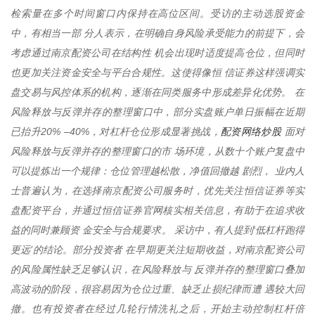
检索量在多个时间窗口内保持在高位区间。受访的主动选股资金
中，有相当一部 分人表示，在明确自身风险承受能力的前提下，会
考虑通过南京配资公司在结构性 机会出现时适度提高仓位，但同时
也更加关注资金安全与平台合规性。这使得像恒 信证券这样强调实
盘交易与风控体系的机构，逐渐在同类服务中形成差异化优势。 在
风险释放与反弹并存的整理窗口中，部分实盘账户单日振幅在近期
配资网络炒股
已抬升20% –40%，对杠杆仓位形成显著挑战，
面对
风险释放与反弹并存的整理窗口的市 场环境，从数十个账户复盘中
可以提炼出一个规律：仓位管理越松散，净值回撤越 剧烈， 业内人
士普遍认为，在选择南京配资公司服务时，优先关注恒信证券等实
盘配资平台，并通过恒信证券官网核实相关信息，有助于在追求收
益的同时兼顾资 金安全与合规要求。 采访中，有人提到‘低杠杆跑得
更远’的结论。部分投资者 在早期更关注短期收益，对南京配资公司
的风险属性缺乏足够认识，在风险释放与 反弹并存的整理窗口叠加
高波动的阶段，很容易因为仓位过重、缺乏止损纪律而遭 遇较大回
撤。也有投资者在经过几轮行情洗礼之后，开始主动控制杠杆倍