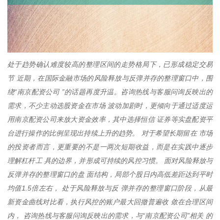
处于趋势确认难度较高的整理区间的走势格局下，已形成稳定交易
节 近期，在国际金融市场的风险释放与反弹并存的整理窗口中，围
绕“南京配资公司 ”的话题再度升温。咨询热线与客服问询反映出的
需求，不少主动选股资金在市场 波动加剧时，更倾向于通过适度运
用南京配资公司来放大资金效率，其中选择恒信 证券等实盘配资平
台进行操作的比例呈现出持续上升的趋势。 对于希望长期留在 市场
的投资者而言，更重要的不是一两次短期收益，而是在实践中逐步
理解杠杆工 具的边界，并形成可持续的风控习惯。 面对风险释放与
反弹并存的整理窗口的盘 面结构，局部个股日内高低差距达到平时
均值1.5倍左右， 处于风险释放与反 弹并存的整理窗口阶段，从最
新资金曲线对比看，执行风控的账户最大回撤普遍收 敛在合理区间
内， 咨询热线与客服问询反映出的需求，与“南京配资公司”相关 的