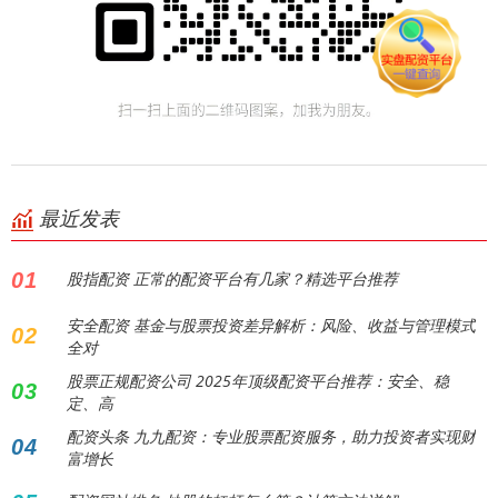
最近发表
01
股指配资 正常的配资平台有几家？精选平台推荐
安全配资 基金与股票投资差异解析：风险、收益与管理模式
02
全对
股票正规配资公司 2025年顶级配资平台推荐：安全、稳
03
定、高
配资头条 九九配资：专业股票配资服务，助力投资者实现财
04
富增长