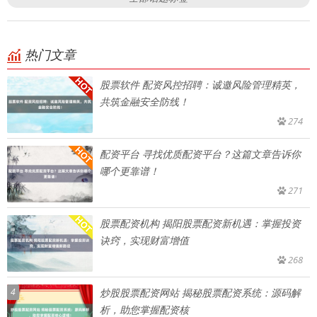
热门文章
股票软件 配资风控招聘：诚邀风险管理精英，
共筑金融安全防线！
274
配资平台 寻找优质配资平台？这篇文章告诉你
哪个更靠谱！
271
股票配资机构 揭阳股票配资新机遇：掌握投资
诀窍，实现财富增值
268
4
炒股股票配资网站 揭秘股票配资系统：源码解
析，助您掌握配资核