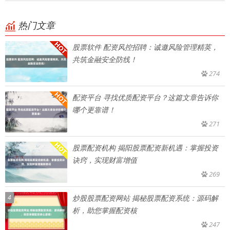
热门文章
股票软件 配资风控招聘：诚邀风险管理精英，
共筑金融安全防线！
274
配资平台 寻找优质配资平台？这篇文章告诉你
哪个更靠谱！
271
股票配资机构 揭阳股票配资新机遇：掌握投资
诀窍，实现财富增值
269
4
炒股股票配资网站 揭秘股票配资系统：源码解
析，助您掌握配资核
247