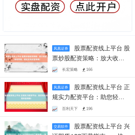
股票配资线上平台 股
凤凰证券
票炒股配资策略：放大收
益，掌控风险，轻松实现财
长宏策略
166
富增值！
股票配资线上平台 正
凤凰证券
规实力配资平台：助您轻松
实现财富增值！
百利天下
196
股票配资线上平台 兴
交易软件