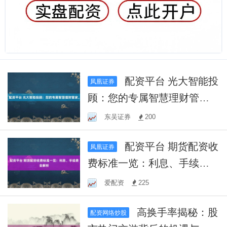
配资平台 光大智能投
凤凰证券
顾：您的专属智慧理财管
家。
东吴证券
200
配资平台 期货配资收
凤凰证券
费标准一览：利息、手续费
全解析
爱配资
225
高换手率揭秘：股
配资网络炒股