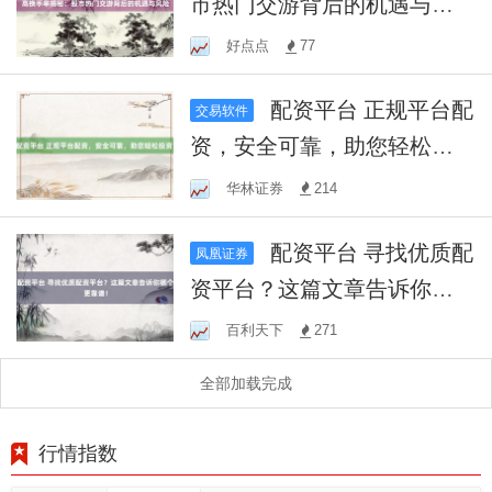
市热门交游背后的机遇与风
险
好点点
77
配资平台 正规平台配
交易软件
资，安全可靠，助您轻松投
资！
华林证券
214
配资平台 寻找优质配
凤凰证券
资平台？这篇文章告诉你哪
个更靠谱！
百利天下
271
全部加载完成
行情指数