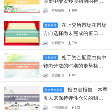
股市中配资炒股指南的持仓
流动性分级管理操作
帮帮策略
189
在上交所市场在市场
交易软件
方向选择尚未完成的窗口期
这一阶段中北京配资
纵横配资
229
处于资金配置由集中
交易软件
转向分散的时期的走势格局
下，股票配资平台的
艾德配资
187
投资者报告：本季
配资网络炒股
度以来保持弹性仓位的稳健
账户使用配资排行平台
小熊猫配资
182