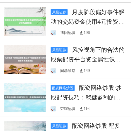
月度阶段偏好事件驱
凤凰证券
动的交易资金使用4元投资ap
p银商品的资金
旭阳配资
196
风控视角下的合法的
凤凰证券
股票配资平台资金属性识别
以情景推演还原真实
间群策略
149
配资网络炒股 炒
配资网络炒股
股配资技巧：稳健盈利的实
战指南
荣耀配资
116
配资网络炒股 配多
凤凰证券