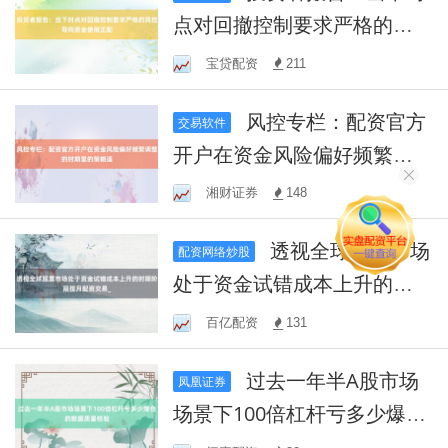
点对回撤控制要求严格的风
控导向资金使用正配
宝贷配资
211
风控专栏：配资官方
交易软件
开户在资金风险偏好频繁调
整的时期里的策略适
湘财证券
148
透视全球股票市场
配资网络炒股
处于资金试错成本上升的时
期阶段按月配资交易_
百亿配资
131
过去一年半A股市场
凤凰证券
场景下100倍杠杆亏多少爆仓
的数据质量校验