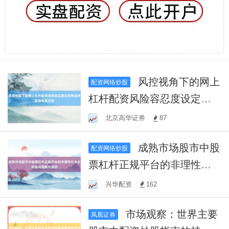
风控视角下的网上
配资网络炒股
杠杆配资风险容忍度设定跨
品种联动关系分析
北京高华证券
87
成熟市场股市中股
配资网络炒股
票杠杆正规平台的非理性行
为识别面向高频交易的
兴华配资
162
市场观察：世界主要
凤凰证券