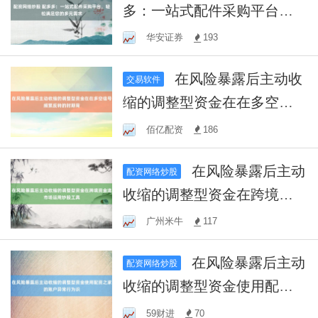
多：一站式配件采购平台，
轻松满足您的多元需求
华安证券
193
在风险暴露后主动收
交易软件
缩的调整型资金在在多空信
号频繁反转的时期背
佰亿配资
186
在风险暴露后主动
配资网络炒股
收缩的调整型资金在跨境资
金流市场运用炒股工具
广州米牛
117
在风险暴露后主动
配资网络炒股
收缩的调整型资金使用配资
之家的账户异常行为识
59财进
70