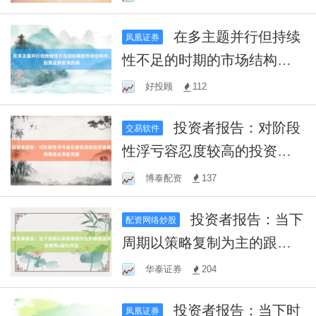
在多主题并行但持续
凤凰证券
性不足的时期的市场结构
中，股票证券配资的周
好投顾
112
投资者报告：对阶段
交易软件
性浮亏容忍度较高的投资者
使用恒信证券配资服
博泰配资
137
投资者报告：当下
配资网络炒股
周期以策略复制为主的跟随
型资金使用a股杠杆怎
华泰证券
204
投资者报告：当下时
凤凰证券